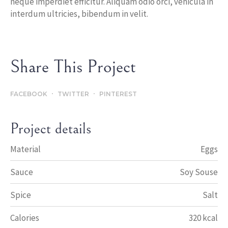
neque imperdiet efficitur. Aliquam odio orci, vehicula in
interdum ultricies, bibendum in velit.
Share This Project
FACEBOOK
TWITTER
PINTEREST
Project details
Material
Eggs
Sauce
Soy Souse
Spice
Salt
Calories
320 kcal